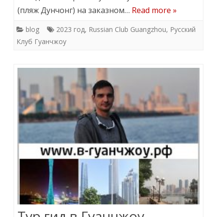
(пляж Дунчонг) на заказном…
Read more »
blog
2023 год
,
Russian Club Guangzhou
,
Русский
Клуб Гуанчжоу
Тур гид в Гуанчжоу