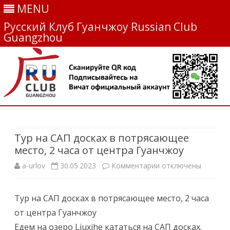
MENU
Русский Клуб Гуанчжоу Russian Club
Guangzhou
Skip
to
content
Тур на САП досках в потрясающее
место, 2 часа от центра Гуанчжоу
a-urlov
30.05.2023
Комментарии
к
отключены
з
Тур на САП досках в потрясающее место, 2 часа
а
от центра Гуанчжоу
п
Едем на озеро Liuxihe кататься на САП досках.