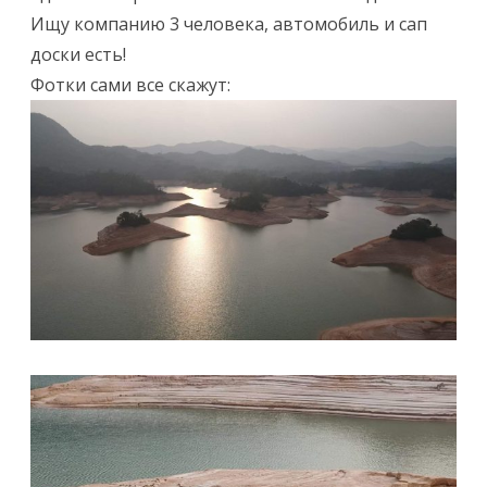
и
Ищу компанию 3 человека, автомобиль и сап
доски есть!
с
Фотки сами все скажут:
и
Т
у
р
н
а
С
А
П
д
о